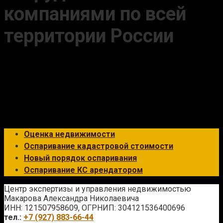
компаниями по всей
территории России
Оценка недвижимости
Оспаривание кадастровой стоимости
Новый порядок оспаривания
Оспаривание КС арендатором
Центр экспертизы и управления недвижимостью
Макарова Александра Николаевича
ИНН: 121507958609, ОГРНИП: 304121536400696
тел.:
+7 (927) 883-66-44