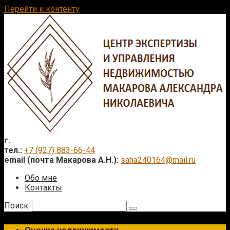
Перейти к контенту
г.
тел.:
+7 (927) 883-66-44
email (почта Макарова А.Н.):
saha240164@mail.ru
Обо мне
Контакты
Поиск: